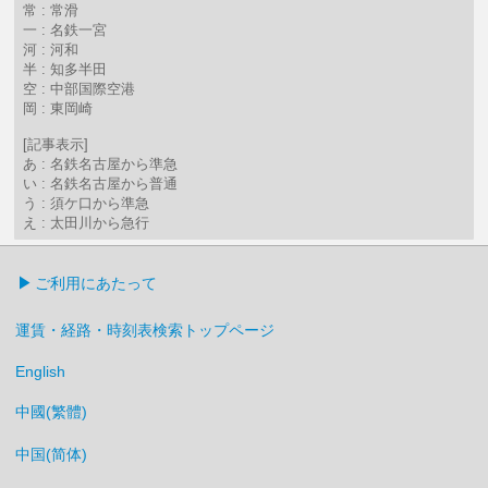
常 : 常滑
一 : 名鉄一宮
河 : 河和
半 : 知多半田
空 : 中部国際空港
岡 : 東岡崎
[記事表示]
あ : 名鉄名古屋から準急
い : 名鉄名古屋から普通
う : 須ケ口から準急
え : 太田川から急行
ご利用にあたって
運賃・経路・時刻表検索トップページ
English
中國(繁體)
中国(简体)