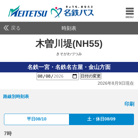
戻る
時刻表
木曽川堤(NH55)
きそが
きそがわづつみ
名鉄一宮・名鉄名古屋・金山方面
日付の変更
2026年8月9日現在
路線別時刻表
印刷
平日08/10
土・休日08/09
7時