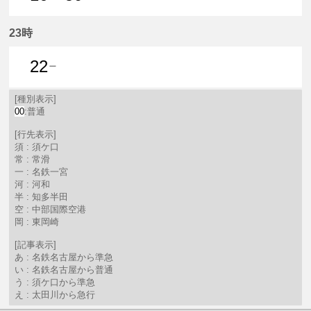
16分はつ 普通常滑いき
50分はつ 普通須ケ口いき
23時
22
一
22分はつ 普通名鉄一宮いき
[種別表示]
00
:普通
[行先表示]
須 : 須ケ口
常 : 常滑
一 : 名鉄一宮
河 : 河和
半 : 知多半田
空 : 中部国際空港
岡 : 東岡崎
[記事表示]
あ : 名鉄名古屋から準急
い : 名鉄名古屋から普通
う : 須ケ口から準急
え : 太田川から急行