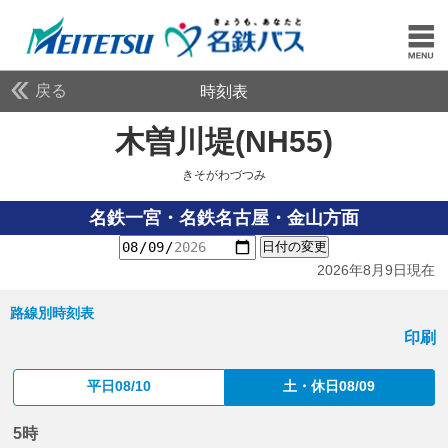
戻る
時刻表
木曽川堤(NH55)
きそが
きそがわづつみ
名鉄一宮・名鉄名古屋・金山方面
日付の変更
2026年8月9日現在
路線別時刻表
印刷
平日08/10
土・休日08/09
5時