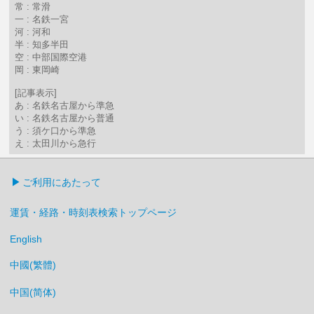
常 : 常滑
一 : 名鉄一宮
河 : 河和
半 : 知多半田
空 : 中部国際空港
岡 : 東岡崎
[記事表示]
あ : 名鉄名古屋から準急
い : 名鉄名古屋から普通
う : 須ケ口から準急
え : 太田川から急行
ご利用にあたって
運賃・経路・時刻表検索トップページ
English
中國(繁體)
中国(简体)