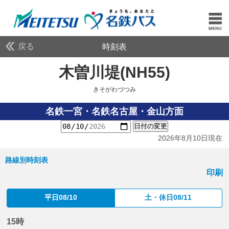
戻る
時刻表
木曽川堤(NH55)
きそが
きそがわづつみ
名鉄一宮・名鉄名古屋・金山方面
日付の変更
2026年8月10日現在
路線別時刻表
印刷
平日08/10
土・休日08/11
15時