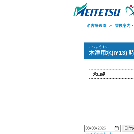
名古屋鉄道
＞
乗換案内
こつようすい
木津用水(IY13) 
犬山線
日付