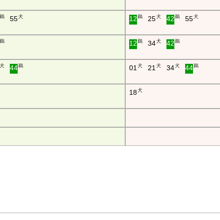
鵜
犬
鵜
犬
鵜
犬
55
12
25
42
55
鵜
鵜
犬
鵜
12
34
42
犬
鵜
犬
犬
犬
鵜
44
01
21
34
44
犬
18
沼