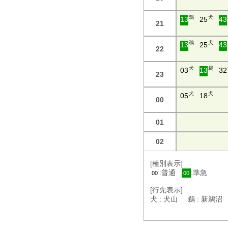
鵜
犬
13
25
43
21
鵜
犬
13
25
43
22
犬
鵜
03
13
32
23
犬
犬
05
18
00
01
02
[種別表示]
:普通
:準急
00
00
[行先表示]
犬 : 犬山 鵜 : 新鵜