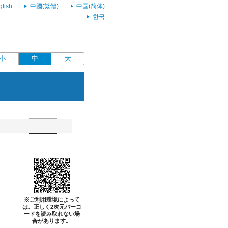
glish
中國(繁體)
中国(简体)
한국
小
中
大
※ご利用環境によって
は、正しく2次元バーコ
ードを読み取れない場
合があります。