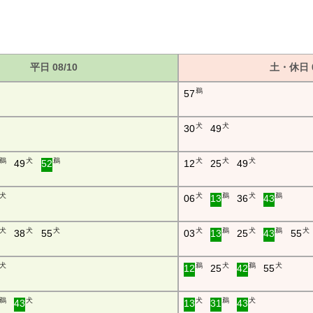
平日 08/10
土・休日 0
鵜
57
犬
犬
30
49
鵜
犬
鵜
犬
犬
犬
49
52
12
25
49
犬
犬
鵜
犬
鵜
06
13
36
43
犬
犬
犬
犬
鵜
犬
鵜
犬
38
55
03
13
25
43
55
犬
鵜
犬
鵜
犬
12
25
42
55
鵜
犬
犬
鵜
犬
43
13
31
43