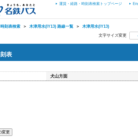
運賃・経路・時刻表検索トップページ
En
・時刻表検索
＞
木津用水(IY13) 路線一覧
＞
木津用水(IY13)
文字サイズ変更
時刻表
犬山方面
の変更