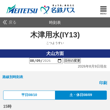
戻る
時刻表
木津用水(IY13)
こつよ
こつようすい
犬山方面
日付の変更
2026年8月9日現在
路線別時刻表
印刷
平日08/10
土・休日08/09
15時