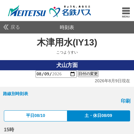
戻る
時刻表
木津用水(IY13)
こつよ
こつようすい
犬山方面
日付の変更
2026年8月9日現在
路線別時刻表
印刷
平日08/10
土・休日08/09
15時