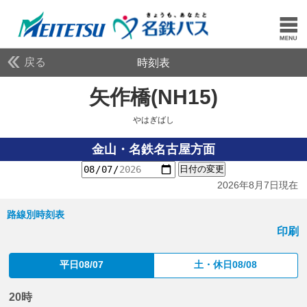
戻る
時刻表
矢作橋(NH15)
やはぎば
やはぎばし
金山・名鉄名古屋方面
日付の変更
2026年8月7日現在
路線別時刻表
印刷
平日08/07
土・休日08/08
20時