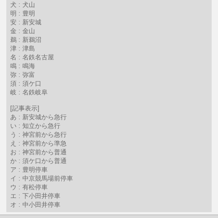
犬 : 犬山
明 : 豊明
安 : 新安城
金 : 金山
鵜 : 新鵜沼
津 : 津島
名 : 名鉄名古屋
鳴 : 鳴海
弥 : 弥富
須 : 須ケ口
岐 : 名鉄岐阜
[記事表示]
あ : 新安城から急行
い : 知立から急行
う : 神宮前から急行
え : 神宮前から準急
お : 神宮前から普通
か : 須ケ口から普通
ア : 豊明停車
イ : 中京競馬場前停車
ウ : 有松停車
エ : 下小田井停車
オ : 中小田井停車