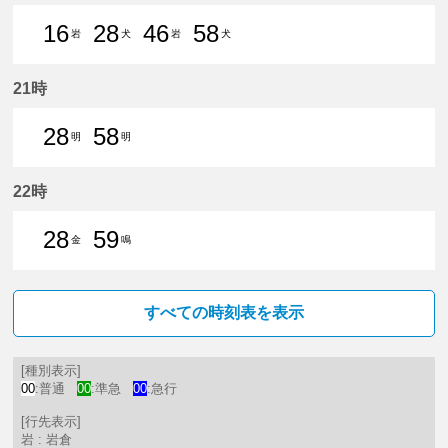
16
28
46
58
岩
犬
岩
犬
16分はつ 普通岩倉（愛知県）いき
28分はつ 普通犬山いき
46分はつ 普通岩倉（愛
58分はつ 普通犬山いき
21時
28
58
明
明
28分はつ 普通豊明いき
58分はつ 普通豊明いき
22時
28
59
金
鳴
28分はつ 普通金山（愛知県）いき
59分はつ 普通鳴海いき
すべての時刻表を表示
[種別表示]
00
:普通
00
:準急
00
:急行
[行先表示]
岩 : 岩倉