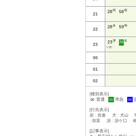
明
明
28
58
21
金
鳴
28
59
22
津
名
23
36
23
い か
00
01
02
[種別表示]
:普通
:準急
00
00
00
[行先表示]
岩 : 岩倉 犬 : 犬山 
: 弥富 須 : 須ケ口 
[記事表示]