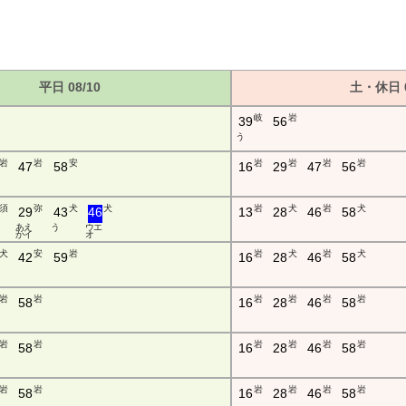
平日 08/10
土・休日 0
岐
岩
39
56
う
岩
岩
安
岩
岩
岩
岩
47
58
16
29
47
56
須
弥
犬
犬
岩
犬
岩
犬
29
43
46
13
28
46
58
あ え
う
ウ エ
か イ
オ
犬
安
岩
岩
犬
岩
犬
42
59
16
28
46
58
岩
岩
岩
岩
岩
岩
58
16
28
46
58
岩
岩
岩
岩
岩
岩
58
16
28
46
58
岩
岩
岩
岩
岩
岩
58
16
28
46
58