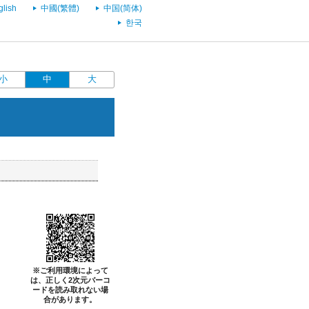
glish
中國(繁體)
中国(简体)
한국
小
中
大
※ご利用環境によって
は、正しく2次元バーコ
ードを読み取れない場
合があります。