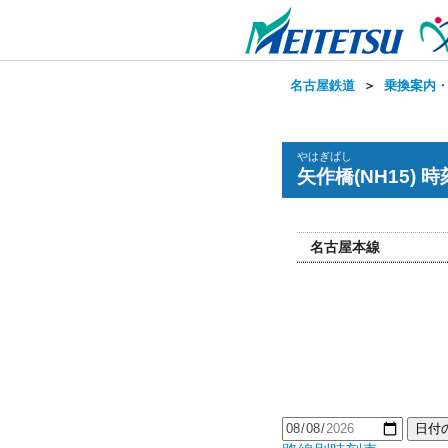
名古屋鉄道
＞
乗換案内
やはぎばし
矢作橋(NH15) 
名古屋本線
日付