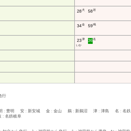
犬
岩
28
58
金
鳴
34
59
津
名
23
36
い か
:急行
明 : 豊明 安 : 新安城 金 : 金山 鵜 : 新鵜沼 津 : 津島 名 : 
岐 : 名鉄岐阜