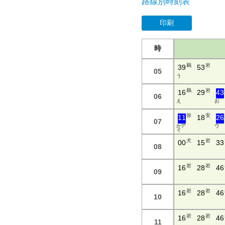
路線別時刻表
印刷
時
鵜
岩
39
53
05
う
鵜
岩
16
29
43
06
え
お
弥
安
11
18
26
07
か ア
ウ
イ
犬
岩
00
15
33
08
岩
岩
16
28
46
09
岩
岩
16
28
46
10
岩
岩
16
28
46
11