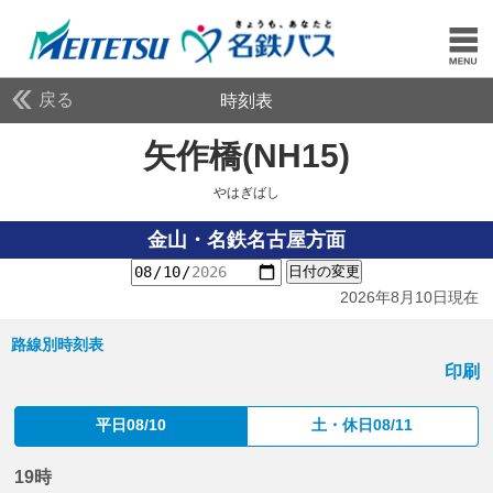
戻る
時刻表
矢作橋(NH15)
やはぎば
やはぎばし
金山・名鉄名古屋方面
日付の変更
2026年8月10日現在
路線別時刻表
印刷
平日08/10
土・休日08/11
19時