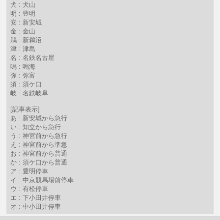
犬 : 犬山
明 : 豊明
安 : 新安城
金 : 金山
鵜 : 新鵜沼
津 : 津島
名 : 名鉄名古屋
鳴 : 鳴海
弥 : 弥富
須 : 須ケ口
岐 : 名鉄岐阜
[記事表示]
あ : 新安城から急行
い : 知立から急行
う : 神宮前から急行
え : 神宮前から準急
お : 神宮前から普通
か : 須ケ口から普通
ア : 豊明停車
イ : 中京競馬場前停車
ウ : 有松停車
エ : 下小田井停車
オ : 中小田井停車