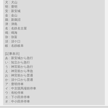
犬 : 犬山
明 : 豊明
安 : 新安城
金 : 金山
鵜 : 新鵜沼
津 : 津島
名 : 名鉄名古屋
鳴 : 鳴海
弥 : 弥富
須 : 須ケ口
岐 : 名鉄岐阜
[記事表示]
あ : 新安城から急行
い : 知立から急行
う : 神宮前から急行
え : 神宮前から準急
お : 神宮前から普通
か : 須ケ口から普通
ア : 豊明停車
イ : 中京競馬場前停車
ウ : 有松停車
エ : 下小田井停車
オ : 中小田井停車