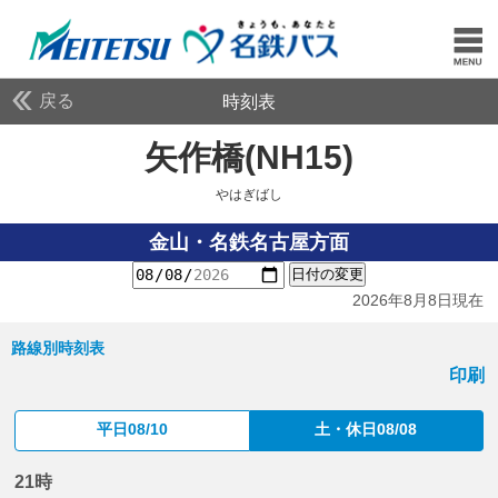
戻る
時刻表
矢作橋(NH15)
やはぎば
やはぎばし
金山・名鉄名古屋方面
日付の変更
2026年8月8日現在
路線別時刻表
印刷
平日08/10
土・休日08/08
21時