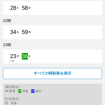
28
58
犬
岩
28分はつ 普通犬山いき
58分はつ 普通岩倉（愛知県）
22時
34
59
金
鳴
34分はつ 普通金山（愛知県）いき
59分はつ 普通鳴海いき
23時
23
36
津
名
いか
23分はつ 普通津島いき
36分はつ 準急名鉄名古屋いき
すべての時刻表を表示
[種別表示]
00
:普通
00
:準急
00
:急行
[行先表示]
岩 : 岩倉