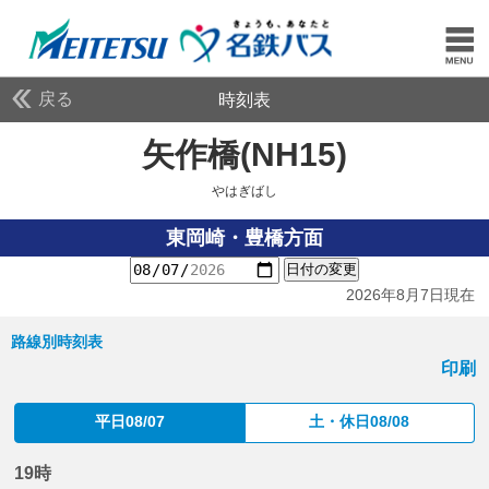
戻る
時刻表
矢作橋(NH15)
やはぎば
やはぎばし
東岡崎・豊橋方面
日付の変更
2026年8月7日現在
路線別時刻表
印刷
平日08/07
土・休日08/08
19時