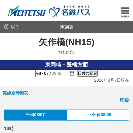
戻る
時刻表
矢作橋(NH15)
やはぎば
やはぎばし
東岡崎・豊橋方面
日付の変更
2026年8月7日現在
路線別時刻表
印刷
平日08/07
土・休日08/08
14時