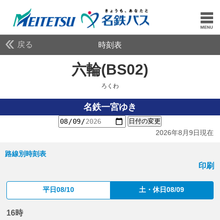
戻る
時刻表
六輪(BS02)
ろくわ
ろくわ
名鉄一宮ゆき
日付の変更
2026年8月9日現在
路線別時刻表
印刷
平日08/10
土・休日08/09
16時