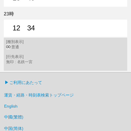
13分はつ 普通名鉄一宮いき
49分はつ 普通名鉄一宮いき
23時
12
34
12分はつ 普通名鉄一宮いき
34分はつ 普通名鉄一宮いき
[種別表示]
00
:普通
[行先表示]
無印 : 名鉄一宮
ご利用にあたって
運賃・経路・時刻表検索トップページ
English
中國(繁體)
中国(简体)