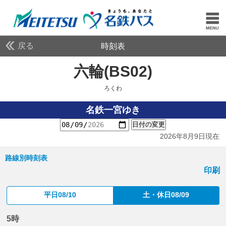
戻る
時刻表
六輪(BS02)
ろくわ
ろくわ
名鉄一宮ゆき
日付の変更
2026年8月9日現在
路線別時刻表
印刷
平日08/10
土・休日08/09
5時