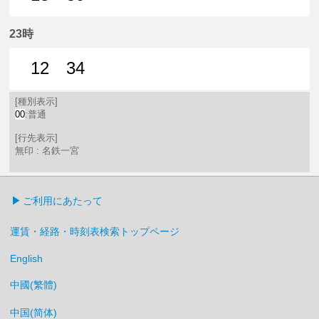
13分はつ 普通名鉄一宮いき
50分はつ 普通名鉄一宮いき
23時
12
34
12分はつ 普通名鉄一宮いき
34分はつ 普通名鉄一宮いき
[種別表示]
00
:普通
[行先表示]
無印 : 名鉄一宮
ご利用にあたって
運賃・経路・時刻表検索トップページ
English
中國(繁體)
中国(简体)