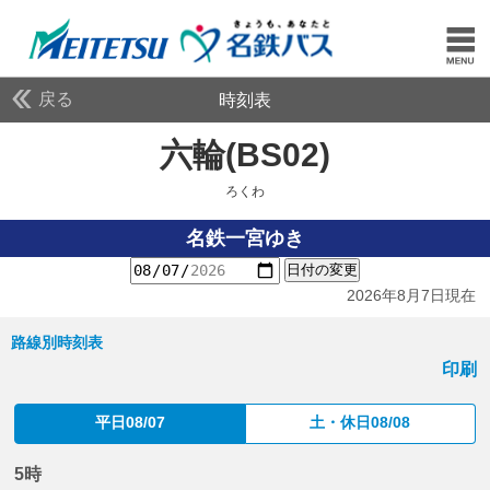
戻る
時刻表
六輪(BS02)
ろくわ
ろくわ
名鉄一宮ゆき
日付の変更
2026年8月7日現在
路線別時刻表
印刷
平日08/07
土・休日08/08
5時