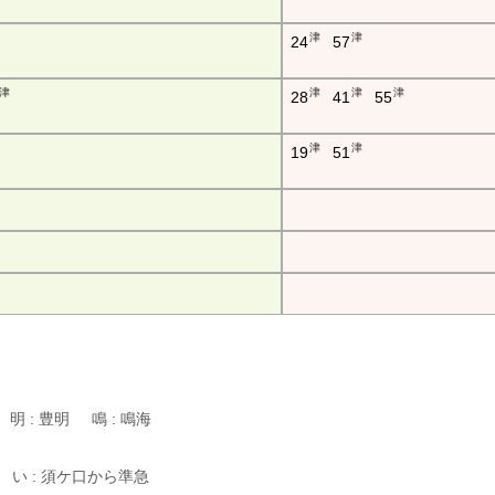
津
津
24
57
津
津
津
津
28
41
55
津
津
19
51
 明 : 豊明 鳴 : 鳴海
通 い : 須ケ口から準急