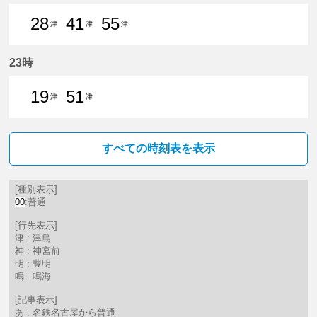
28
41
55
津
津
津
28分はつ 普通津島いき
41分はつ 普通津島いき
55分はつ 普通津島いき
23時
19
51
津
津
19分はつ 普通津島いき
51分はつ 普通津島いき
すべての時刻表を表示
[種別表示]
00
:普通
[行先表示]
津 : 津島
神 : 神宮前
明 : 豊明
鳴 : 鳴海
[記事表示]
あ : 名鉄名古屋から普通