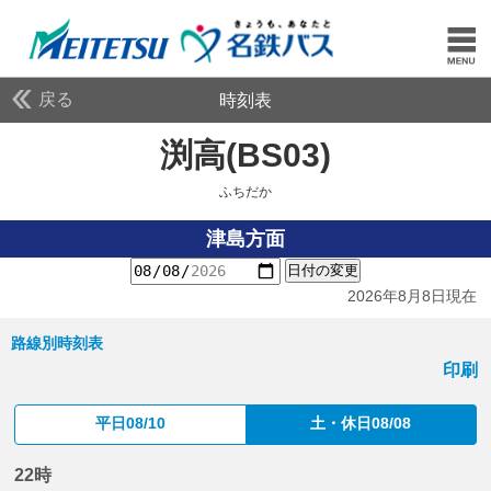
戻る
時刻表
渕高(BS03)
ふちだか
ふちだか
津島方面
日付の変更
2026年8月8日現在
路線別時刻表
印刷
平日08/10
土・休日08/08
22時