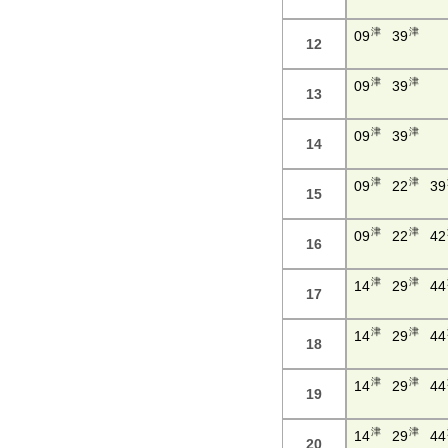
津
津
09
39
12
津
津
09
39
13
津
津
09
39
14
津
津
09
22
39
15
津
津
09
22
42
16
津
津
14
29
44
17
津
津
14
29
44
18
津
津
14
29
44
19
津
津
14
29
44
20