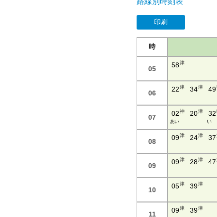
路線別時刻表
印刷
時
津
58
05
津
津
22
34
49
06
神
津
02
20
32
07
あ い
い
津
津
09
24
37
08
津
津
09
28
47
09
津
津
05
39
10
津
津
09
39
11