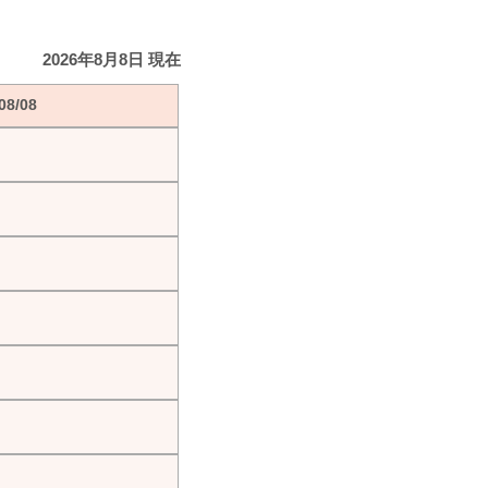
2026年8月8日 現在
8/08