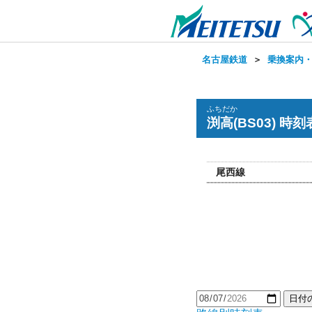
名古屋鉄道
＞
乗換案内
ふちだか
渕高(BS03) 時刻
尾西線
日付