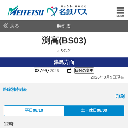
戻る
時刻表
渕高(BS03)
ふちだか
ふちだか
津島方面
日付の変更
2026年8月9日現在
路線別時刻表
印刷
平日08/10
土・休日08/09
12時