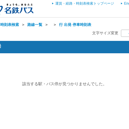
運賃・経路・時刻表検索トップページ
En
・時刻表検索
＞
路線一覧
＞
＞
行 出発 停車時刻表
文字サイズ変更
発
該当する駅・バス停が見つかりませんでした。