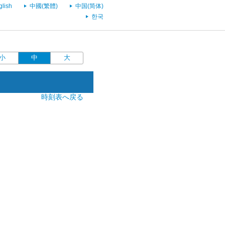
glish
中國(繁體)
中国(简体)
한국
小
中
大
時刻表へ戻る