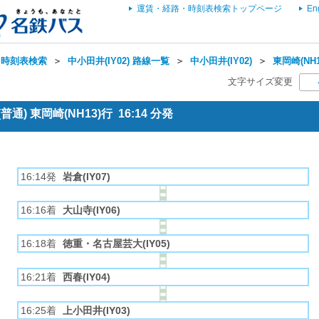
運賃・経路・時刻表検索トップページ
En
・時刻表検索
＞
中小田井(IY02) 路線一覧
＞
中小田井(IY02)
＞
東岡崎(NH
文字サイズ変更
通) 東岡崎(NH13)行 16:14 分発
16:14発
岩倉(IY07)
16:16着
大山寺(IY06)
16:18着
徳重・名古屋芸大(IY05)
16:21着
西春(IY04)
16:25着
上小田井(IY03)