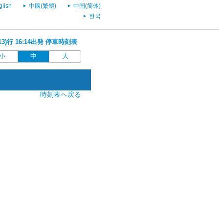
glish
中國(繁體)
中国(简体)
한국
13)行 16:14出発 停車時刻表
小
中
大
時刻表へ戻る