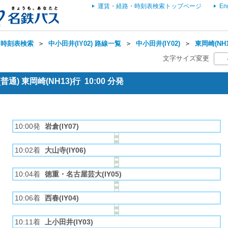
運賃・経路・時刻表検索トップページ
En
・時刻表検索
＞
中小田井(IY02) 路線一覧
＞
中小田井(IY02)
＞
東岡崎(NH
文字サイズ変更
通) 東岡崎(NH13)行 10:00 分発
10:00発
岩倉(IY07)
10:02着
大山寺(IY06)
10:04着
徳重・名古屋芸大(IY05)
10:06着
西春(IY04)
10:11着
上小田井(IY03)