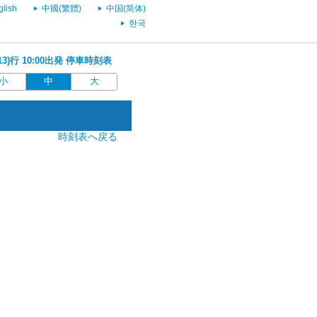
glish
中國(繁體)
中国(简体)
한국
13)行 10:00出発 停車時刻表
小
中
大
時刻表へ戻る