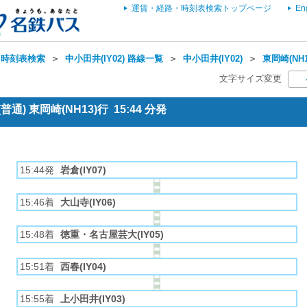
運賃・経路・時刻表検索トップページ
En
・時刻表検索
＞
中小田井(IY02) 路線一覧
＞
中小田井(IY02)
＞
東岡崎(NH
文字サイズ変更
通) 東岡崎(NH13)行 15:44 分発
15:44発
岩倉(IY07)
15:46着
大山寺(IY06)
15:48着
徳重・名古屋芸大(IY05)
15:51着
西春(IY04)
15:55着
上小田井(IY03)