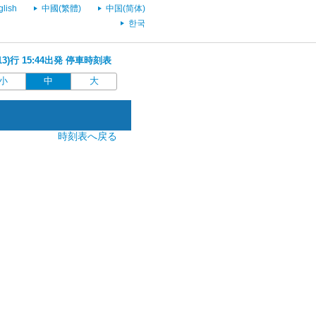
glish
中國(繁體)
中国(简体)
한국
13)行 15:44出発 停車時刻表
小
中
大
時刻表へ戻る