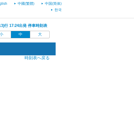
glish
中國(繁體)
中国(简体)
한국
13)行 17:24出発 停車時刻表
小
中
大
時刻表へ戻る