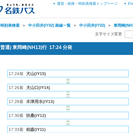
運賃・経路・時刻表検索トップページ
En
・時刻表検索
＞
中小田井(IY02) 路線一覧
＞
中小田井(IY02)
＞
東岡崎(NH
文字サイズ変更
通) 東岡崎(NH13)行 17:24 分発
17:24発
犬山(IY15)
17:26着
犬山口(IY14)
17:28着
木津用水(IY13)
17:30着
扶桑(IY12)
17:33着
柏森(IY11)