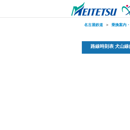
名古屋鉄道
＞
乗換案内
路線時刻表 犬山線(普