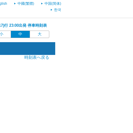
glish
中國(繁體)
中国(简体)
한국
17)行 23:00出発 停車時刻表
小
中
大
時刻表へ戻る