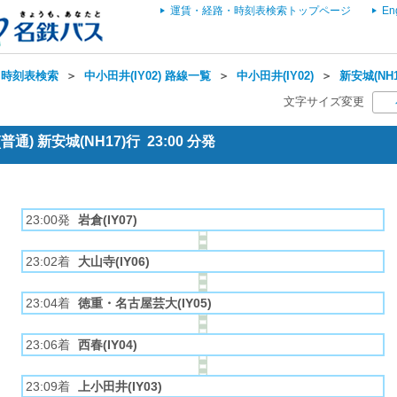
運賃・経路・時刻表検索トップページ
En
・時刻表検索
＞
中小田井(IY02) 路線一覧
＞
中小田井(IY02)
＞
新安城(NH
文字サイズ変更
通) 新安城(NH17)行 23:00 分発
23:00発
岩倉(IY07)
23:02着
大山寺(IY06)
23:04着
徳重・名古屋芸大(IY05)
23:06着
西春(IY04)
23:09着
上小田井(IY03)