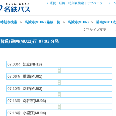
運賃・経路・時刻表検索トップページ
En
・時刻表検索
＞
高浜港(MU07) 路線一覧
＞
高浜港(MU07)
＞
碧南(MU11)
文字サイズ変更
通) 碧南(MU11)行 07:03 分発
07:03発
知立(NH19)
07:06着
重原(MU01)
07:10着
刈谷(MU02)
07:13着
刈谷市(MU03)
07:18着
小垣江(MU04)