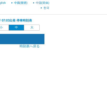
glish
中國(繁體)
中国(简体)
한국
行 07:03出発 停車時刻表
小
中
大
時刻表へ戻る