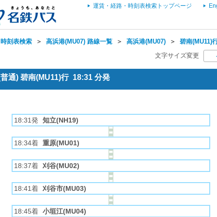
運賃・経路・時刻表検索トップページ
En
・時刻表検索
＞
高浜港(MU07) 路線一覧
＞
高浜港(MU07)
＞
碧南(MU11)
文字サイズ変更
通) 碧南(MU11)行 18:31 分発
18:31発
知立(NH19)
18:34着
重原(MU01)
18:37着
刈谷(MU02)
18:41着
刈谷市(MU03)
18:45着
小垣江(MU04)