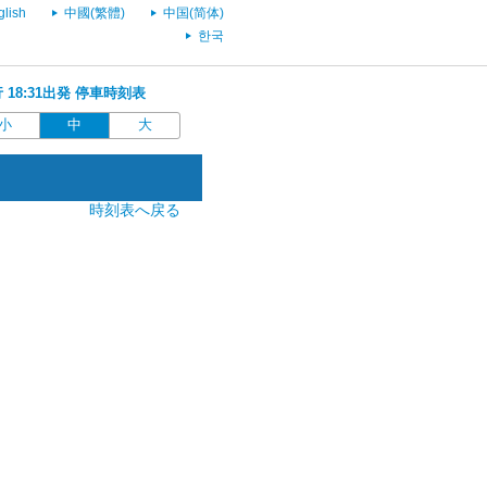
glish
中國(繁體)
中国(简体)
한국
行 18:31出発 停車時刻表
小
中
大
時刻表へ戻る