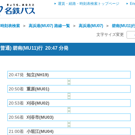
運賃・経路・時刻表検索トップページ
En
・時刻表検索
＞
高浜港(MU07) 路線一覧
＞
高浜港(MU07)
＞
碧南(MU11)
文字サイズ変更
通) 碧南(MU11)行 20:47 分発
20:47発
知立(NH19)
20:50着
重原(MU01)
20:53着
刈谷(MU02)
20:56着
刈谷市(MU03)
21:00着
小垣江(MU04)