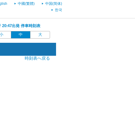
glish
中國(繁體)
中国(简体)
한국
行 20:47出発 停車時刻表
小
中
大
時刻表へ戻る