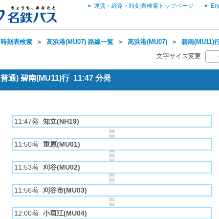
運賃・経路・時刻表検索トップページ
En
・時刻表検索
＞
高浜港(MU07) 路線一覧
＞
高浜港(MU07)
＞
碧南(MU11)
文字サイズ変更
通) 碧南(MU11)行 11:47 分発
11:47発
知立(NH19)
11:50着
重原(MU01)
11:53着
刈谷(MU02)
11:56着
刈谷市(MU03)
12:00着
小垣江(MU04)