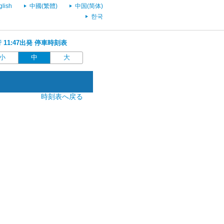
glish
中國(繁體)
中国(简体)
한국
行 11:47出発 停車時刻表
小
中
大
時刻表へ戻る