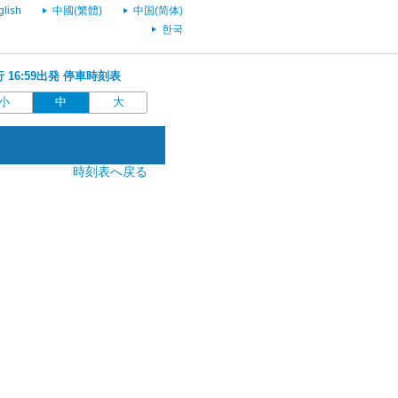
glish
中國(繁體)
中国(简体)
한국
行 16:59出発 停車時刻表
小
中
大
時刻表へ戻る