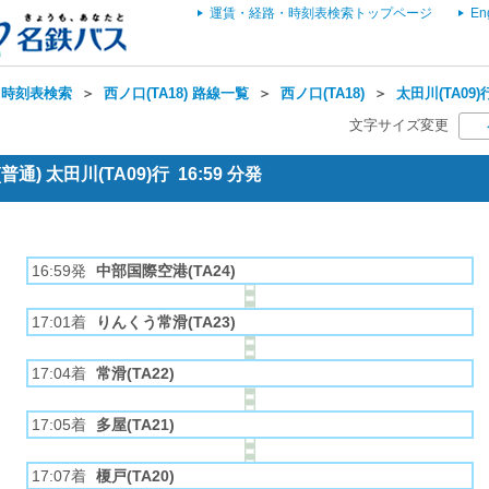
運賃・経路・時刻表検索トップページ
En
・時刻表検索
＞
西ノ口(TA18) 路線一覧
＞
西ノ口(TA18)
＞
太田川(TA09)
文字サイズ変更
通) 太田川(TA09)行 16:59 分発
16:59発
中部国際空港(TA24)
17:01着
りんくう常滑(TA23)
17:04着
常滑(TA22)
17:05着
多屋(TA21)
17:07着
榎戸(TA20)