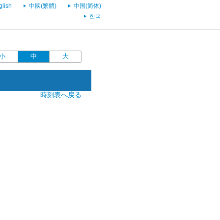
glish
中國(繁體)
中国(简体)
한국
小
中
大
時刻表へ戻る