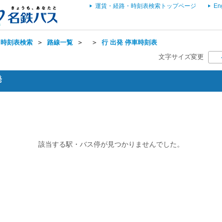
運賃・経路・時刻表検索トップページ
En
・時刻表検索
＞
路線一覧
＞
＞
行 出発 停車時刻表
文字サイズ変更
発
該当する駅・バス停が見つかりませんでした。