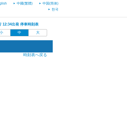
glish
中國(繁體)
中国(简体)
한국
行 12:34出発 停車時刻表
小
中
大
時刻表へ戻る