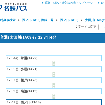
運賃・経路・時刻表検索トップページ
En
・時刻表検索
＞
西ノ口(TA18) 路線一覧
＞
西ノ口(TA18)
＞
太田川(TA09)
文字サイズ変更
通) 太田川(TA09)行 12:34 分発
12:34発
常滑(TA22)
12:35着
多屋(TA21)
12:37着
榎戸(TA20)
12:39着
蒲池(TA19)
12:41着
西ノ口(TA18)