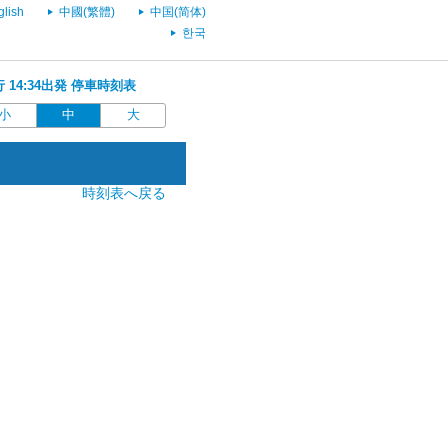
glish
中國(繁體)
中国(简体)
한국
行 14:34出発 停車時刻表
小
中
大
時刻表へ戻る