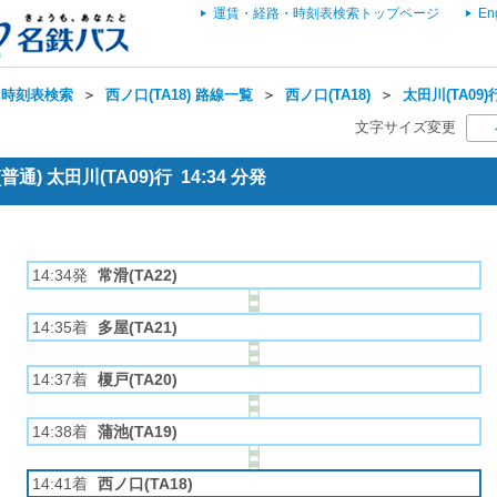
運賃・経路・時刻表検索トップページ
En
・時刻表検索
＞
西ノ口(TA18) 路線一覧
＞
西ノ口(TA18)
＞
太田川(TA09)
文字サイズ変更
通) 太田川(TA09)行 14:34 分発
14:34発
常滑(TA22)
14:35着
多屋(TA21)
14:37着
榎戸(TA20)
14:38着
蒲池(TA19)
14:41着
西ノ口(TA18)