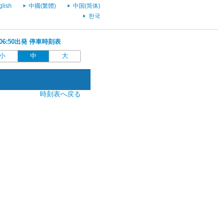
glish
中國(繁體)
中国(简体)
한국
 06:50出発 停車時刻表
小
中
大
時刻表へ戻る