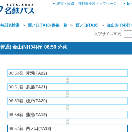
運賃・経路・時刻表検索トップページ
En
・時刻表検索
＞
西ノ口(TA18) 路線一覧
＞
西ノ口(TA18)
＞
金山(NH34)行
文字サイズ変更
通) 金山(NH34)行 06:50 分発
06:50発
常滑(TA22)
06:51着
多屋(TA21)
06:53着
榎戸(TA20)
06:54着
蒲池(TA19)
06:57着
西ノ口(TA18)