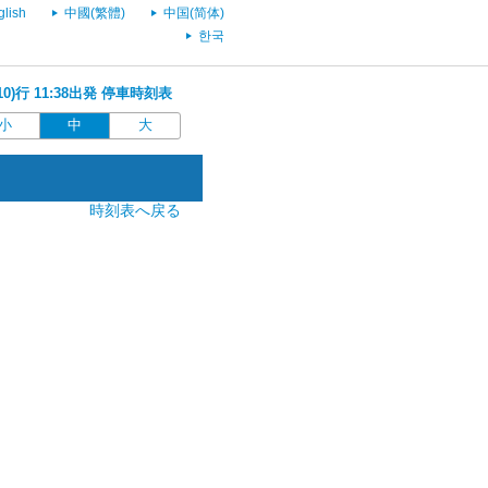
glish
中國(繁體)
中国(简体)
한국
10)行 11:38出発 停車時刻表
小
中
大
時刻表へ戻る