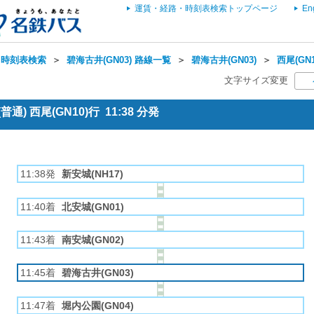
運賃・経路・時刻表検索トップページ
En
・時刻表検索
＞
碧海古井(GN03) 路線一覧
＞
碧海古井(GN03)
＞
西尾(GN
文字サイズ変更
通) 西尾(GN10)行 11:38 分発
11:38発
新安城(NH17)
11:40着
北安城(GN01)
11:43着
南安城(GN02)
11:45着
碧海古井(GN03)
11:47着
堀内公園(GN04)