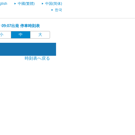
glish
中國(繁體)
中国(简体)
한국
 09:07出発 停車時刻表
小
中
大
時刻表へ戻る