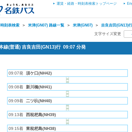
運賃・経路・時刻表検索トップページ
En
・時刻表検索
＞
米津(GN07) 路線一覧
＞
米津(GN07)
＞
吉良吉田(GN13)行
文字サイズ変更
(普通) 吉良吉田(GN13)行 09:07 分発
09:07発
須ケ口(NH42)
09:08着
新川橋(NH41)
09:09着
二ツ杁(NH40)
09:13着
西枇杷島(NH39)
09:15着
東枇杷島(NH38)