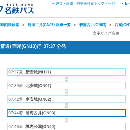
運賃・経路・時刻表検索トップページ
En
・時刻表検索
＞
碧海古井(GN03) 路線一覧
＞
碧海古井(GN03)
＞
西尾(GN
文字サイズ変更
通) 西尾(GN10)行 07:37 分発
07:37発
新安城(NH17)
07:39着
北安城(GN01)
07:42着
南安城(GN02)
07:44着
碧海古井(GN03)
07:46着
堀内公園(GN04)