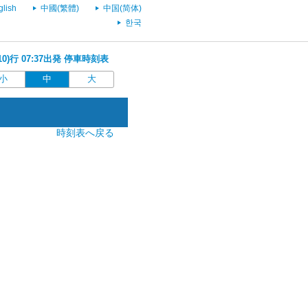
glish
中國(繁體)
中国(简体)
한국
10)行 07:37出発 停車時刻表
小
中
大
時刻表へ戻る