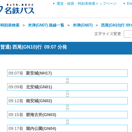
運賃・経路・時刻表検索トップページ
En
・時刻表検索
＞
米津(GN07) 路線一覧
＞
米津(GN07)
＞
西尾(GN10)行 0
文字サイズ変更
通) 西尾(GN10)行 09:07 分発
09:07発
新安城(NH17)
09:09着
北安城(GN01)
09:12着
南安城(GN02)
09:15着
碧海古井(GN03)
09:17着
堀内公園(GN04)