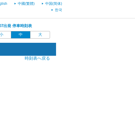
glish
中國(繁體)
中国(简体)
한국
9:07出発 停車時刻表
小
中
大
時刻表へ戻る