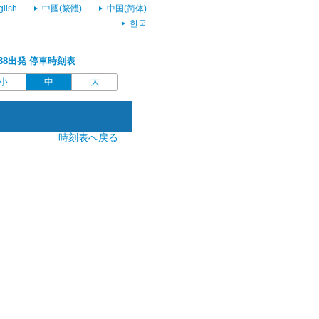
glish
中國(繁體)
中国(简体)
한국
0:38出発 停車時刻表
小
中
大
時刻表へ戻る