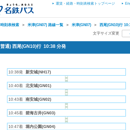
運賃・経路・時刻表検索トップページ
En
・時刻表検索
＞
米津(GN07) 路線一覧
＞
米津(GN07)
＞
西尾(GN10)行 1
文字サイズ変更
通) 西尾(GN10)行 10:38 分発
10:38発
新安城(NH17)
10:40着
北安城(GN01)
10:43着
南安城(GN02)
10:45着
碧海古井(GN03)
10:47着
堀内公園(GN04)