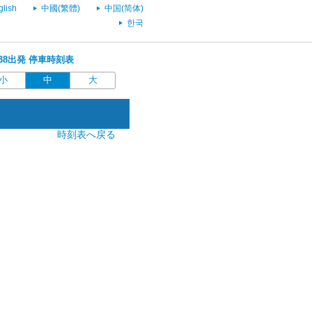
glish
中國(繁體)
中国(简体)
한국
9:38出発 停車時刻表
小
中
大
時刻表へ戻る