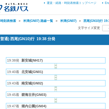
運賃・経路・時刻表検索トップページ
En
・時刻表検索
＞
米津(GN07) 路線一覧
＞
米津(GN07)
＞
西尾(GN10)行 1
文字サイズ変更
通) 西尾(GN10)行 19:38 分発
19:38発
新安城(NH17)
19:40着
北安城(GN01)
19:43着
南安城(GN02)
19:45着
碧海古井(GN03)
19:47着
堀内公園(GN04)