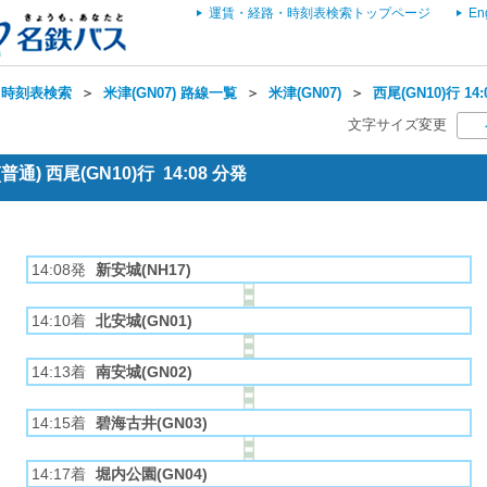
運賃・経路・時刻表検索トップページ
En
・時刻表検索
＞
米津(GN07) 路線一覧
＞
米津(GN07)
＞
西尾(GN10)行 1
文字サイズ変更
通) 西尾(GN10)行 14:08 分発
14:08発
新安城(NH17)
14:10着
北安城(GN01)
14:13着
南安城(GN02)
14:15着
碧海古井(GN03)
14:17着
堀内公園(GN04)