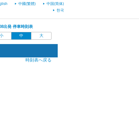
glish
中國(繁體)
中国(简体)
한국
4:08出発 停車時刻表
小
中
大
時刻表へ戻る