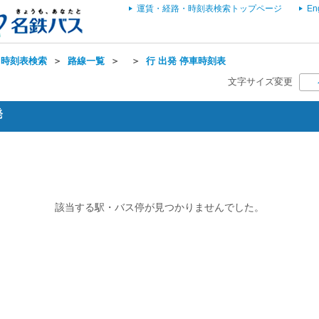
運賃・経路・時刻表検索トップページ
En
・時刻表検索
＞
路線一覧
＞
＞
行 出発 停車時刻表
文字サイズ変更
発
該当する駅・バス停が見つかりませんでした。