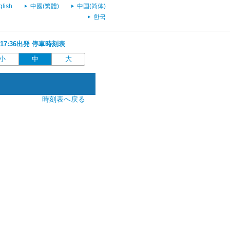
glish
中國(繁體)
中国(简体)
한국
 17:36出発 停車時刻表
小
中
大
時刻表へ戻る