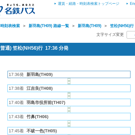
運賃・経路・時刻表検索トップページ
En
・時刻表検索
＞
新羽島(TH09) 路線一覧
＞
新羽島(TH09)
＞
笠松(NH56)行
文字サイズ変更
通) 笠松(NH56)行 17:36 分発
17:36発
新羽島(TH09)
17:38着
江吉良(TH08)
17:40着
羽島市役所前(TH07)
17:43着
竹鼻(TH06)
17:45着
不破一色(TH05)