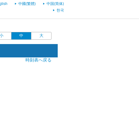
glish
中國(繁體)
中国(简体)
한국
小
中
大
時刻表へ戻る