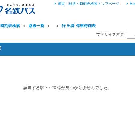
運賃・経路・時刻表検索トップページ
En
・時刻表検索
＞
路線一覧
＞
＞
行 出発 停車時刻表
文字サイズ変更
発
該当する駅・バス停が見つかりませんでした。