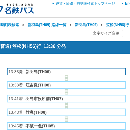
運賃・経路・時刻表検索トップページ
En
・時刻表検索
＞
新羽島(TH09) 路線一覧
＞
新羽島(TH09)
＞
笠松(NH56)行
文字サイズ変更
通) 笠松(NH56)行 13:36 分発
13:36発
新羽島(TH09)
13:38着
江吉良(TH08)
13:41着
羽島市役所前(TH07)
13:43着
竹鼻(TH06)
13:45着
不破一色(TH05)