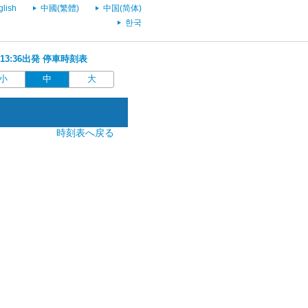
glish
中國(繁體)
中国(简体)
한국
 13:36出発 停車時刻表
小
中
大
時刻表へ戻る