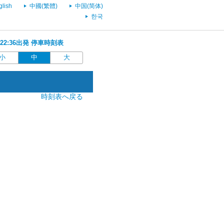
glish
中國(繁體)
中国(简体)
한국
 22:36出発 停車時刻表
小
中
大
時刻表へ戻る