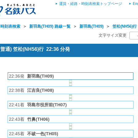
運賃・経路・時刻表検索トップページ
En
・時刻表検索
＞
新羽島(TH09) 路線一覧
＞
新羽島(TH09)
＞
笠松(NH56)行
文字サイズ変更
通) 笠松(NH56)行 22:36 分発
22:36発
新羽島(TH09)
22:38着
江吉良(TH08)
22:41着
羽島市役所前(TH07)
22:43着
竹鼻(TH06)
22:45着
不破一色(TH05)