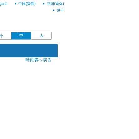
glish
中國(繁體)
中国(简体)
한국
小
中
大
時刻表へ戻る