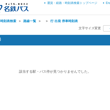
運賃・経路・時刻表検索トップページ
En
・時刻表検索
＞
路線一覧
＞
＞
行 出発 停車時刻表
文字サイズ変更
発
該当する駅・バス停が見つかりませんでした。