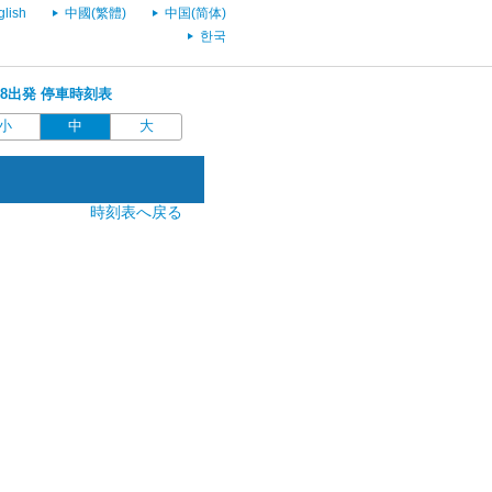
glish
中國(繁體)
中国(简体)
한국
5:58出発 停車時刻表
小
中
大
時刻表へ戻る