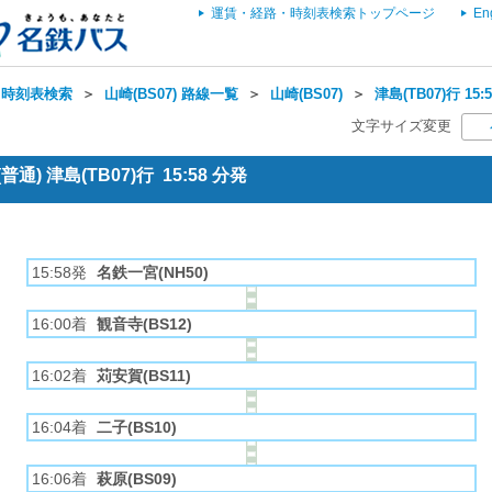
運賃・経路・時刻表検索トップページ
En
・時刻表検索
＞
山崎(BS07) 路線一覧
＞
山崎(BS07)
＞
津島(TB07)行 1
文字サイズ変更
) 津島(TB07)行 15:58 分発
15:58発
名鉄一宮(NH50)
16:00着
観音寺(BS12)
16:02着
苅安賀(BS11)
16:04着
二子(BS10)
16:06着
萩原(BS09)