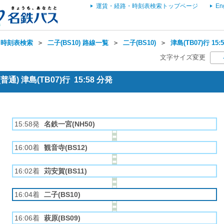
運賃・経路・時刻表検索トップページ
En
・時刻表検索
＞
二子(BS10) 路線一覧
＞
二子(BS10)
＞
津島(TB07)行 1
文字サイズ変更
) 津島(TB07)行 15:58 分発
15:58発
名鉄一宮(NH50)
16:00着
観音寺(BS12)
16:02着
苅安賀(BS11)
16:04着
二子(BS10)
16:06着
萩原(BS09)