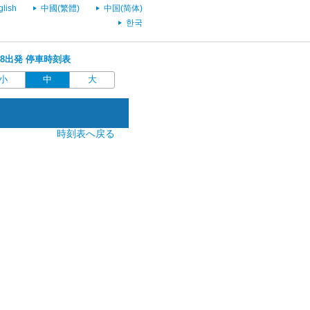
glish
中國(繁體)
中国(简体)
한국
5:58出発 停車時刻表
小
中
大
時刻表へ戻る