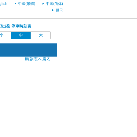
glish
中國(繁體)
中国(简体)
한국
3:13出発 停車時刻表
小
中
大
時刻表へ戻る