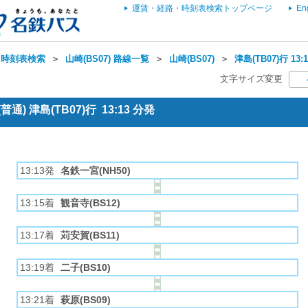
運賃・経路・時刻表検索トップページ
En
・時刻表検索
＞
山崎(BS07) 路線一覧
＞
山崎(BS07)
＞
津島(TB07)行 1
文字サイズ変更
) 津島(TB07)行 13:13 分発
13:13発
名鉄一宮(NH50)
13:15着
観音寺(BS12)
13:17着
苅安賀(BS11)
13:19着
二子(BS10)
13:21着
萩原(BS09)